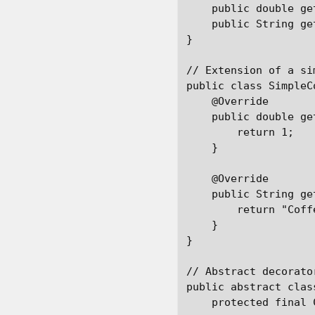
    public double ge
    public String ge
}

// Extension of a si
public class SimpleC
    @Override

    public double get
        return 1;

    }

    @Override

    public String ge
        return "Coffe
    }

}

// Abstract decorato
public abstract clas
    protected final 