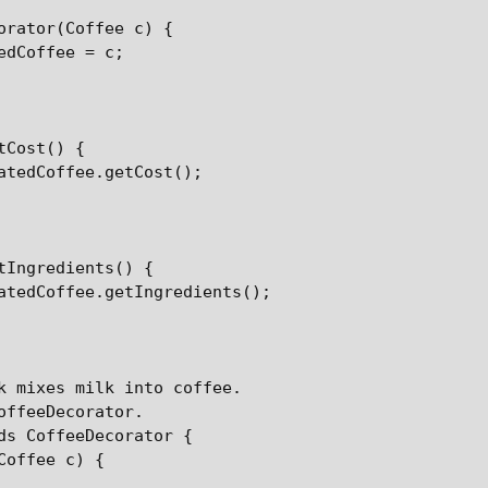
orator(Coffee c) {

edCoffee = c;

Cost() {

atedCoffee.getCost();

tIngredients() {

atedCoffee.getIngredients();

k mixes milk into coffee.

offeeDecorator.

ds CoffeeDecorator {

Coffee c) {
