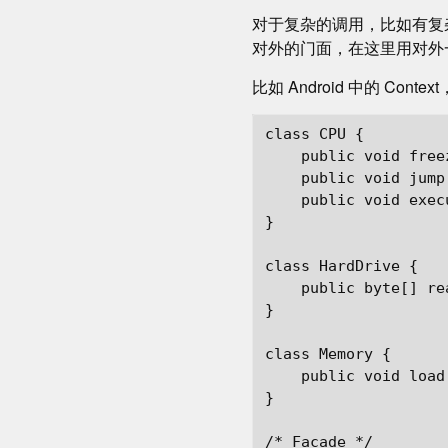
对于复杂的调用，比如有复杂
对外的门面，在这里用对外
比如 Android 中的 Conte
class CPU {

    public void free
    public void jump
    public void exec
}

class HardDrive {

    public byte[] re
}

class Memory {

    public void load
}

/* Facade */
