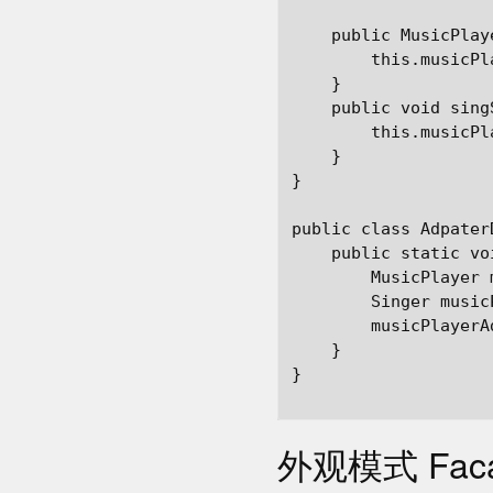
    public MusicPlay
        this.musicPl
    }

    public void singS
        this.musicPl
    }

}

public class AdpaterD
    public static vo
        MusicPlayer 
        Singer music
        musicPlayerA
    }

}

外观模式 Fac