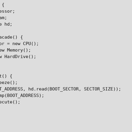
{

ssor;

m;

 hd;

cade() {

or = new CPU();

ew Memory();

w HardDrive();

() {

eze();

T_ADDRESS, hd.read(BOOT_SECTOR, SECTOR_SIZE));

mp(BOOT_ADDRESS);

cute();
