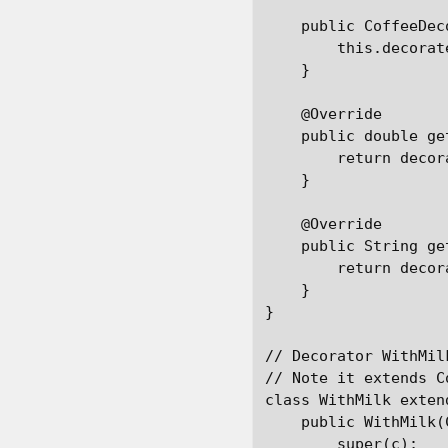
    public CoffeeDec
        this.decorat
    }

    @Override

    public double get
        return decor
    }

    @Override

    public String ge
        return decor
    }

}

// Decorator WithMil
// Note it extends C
class WithMilk exten
    public WithMilk(
        super(c);
