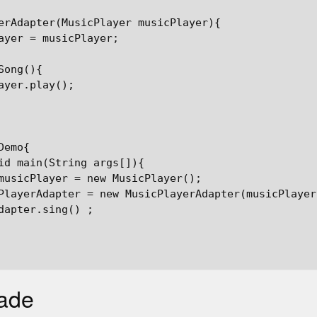
erAdapter(MusicPlayer musicPlayer){

ayer = musicPlayer;

ong(){

ayer.play();

emo{

id main(String args[]){

musicPlayer = new MusicPlayer();

PlayerAdapter = new MusicPlayerAdapter(musicPlayer)
dapter.sing() ;

ade