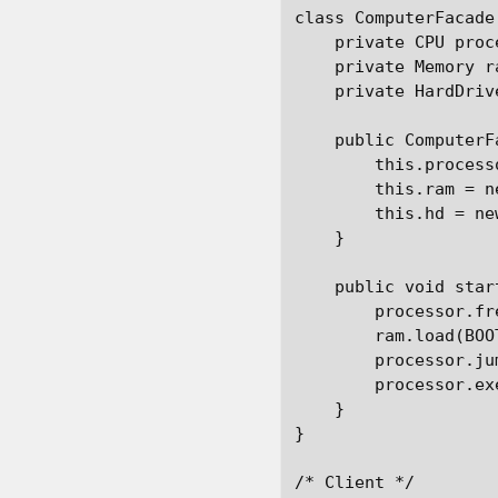
class ComputerFacade 
    private CPU proce
    private Memory ra
    private HardDrive
    public ComputerFa
        this.process
        this.ram = n
        this.hd = ne
    }

    public void start
        processor.fre
        ram.load(BOO
        processor.ju
        processor.exe
    }

}

/* Client */
