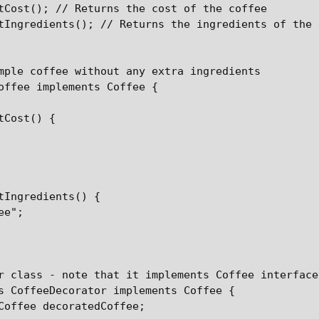
tCost(); // Returns the cost of the coffee

tIngredients(); // Returns the ingredients of the c
mple coffee without any extra ingredients

offee implements Coffee {

Cost() {

tIngredients() {

e";

r class - note that it implements Coffee interface

s CoffeeDecorator implements Coffee {

Coffee decoratedCoffee;
