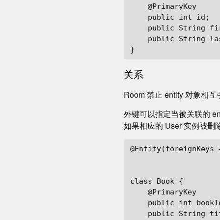
    @PrimaryKey

    public int id;

    public String fir
    public String las
关系
Room 禁止 entity 对象
外键可以指定当被关联的 entit
如果相应的 User 实例被删除
@Entity(foreignKeys 
                    
                    
class Book {

    @PrimaryKey

    public int bookId
    public String tit