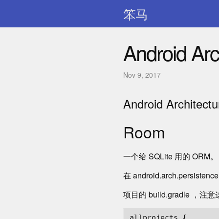
笨马
Android Ar
Nov 9, 2017
Android Architec
Room
一个给 SQLite 用的 ORM。
在 android.arch.persis
项目的 build.gradle
allprojects
{