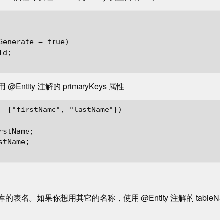
Generate = true)

d;

tity 注解的 primaryKeys 属性
= {"firstName", "lastName"})

stName;

tName;

表名。如果你想用其它的名称，使用 @Entity 注解的 tableName