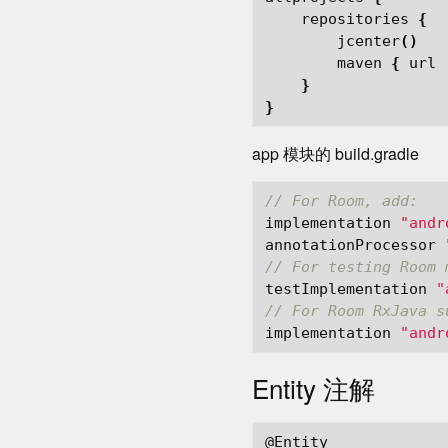
repositories
{
jcenter
()
maven
{
url
}
}
app 模块的 build.gradle
// For Room, add:
implementation
"andr
annotationProcessor
// For testing Room 
testImplementation
"
// For Room RxJava s
implementation
"andr
Entity 注解
@Entity
