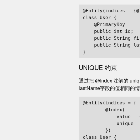
@Entity(indices = {@
class User {

    @PrimaryKey

    public int id;

    public String fir
    public String las
UNIQUE 约束
通过把 @Index 注解的 u
lastName字段的值相同的
@Entity(indices = {

        @Index(

            value = 
            unique = 
        })

class User {
