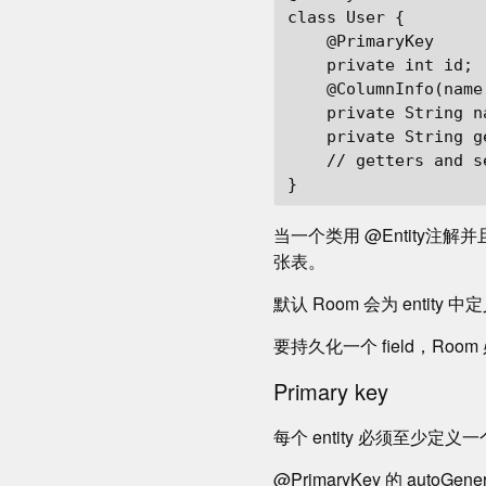
class User {

    @PrimaryKey

    private int id;

    @ColumnInfo(name 
    private String na
    private String ge
    // getters and s
当一个类用 @Entity注解并且
张表。
默认 Room 会为 entit
要持久化一个 field，Room
Primary key
每个 entity 必须至少定义一个
@PrimaryKey 的 autoGen