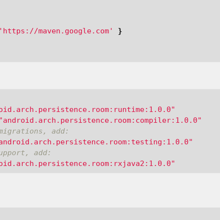
'https://maven.google.com'
}
oid.arch.persistence.room:runtime:1.0.0"
"android.arch.persistence.room:compiler:1.0.0"
migrations, add:
android.arch.persistence.room:testing:1.0.0"
upport, add:
oid.arch.persistence.room:rxjava2:1.0.0"