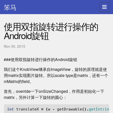
笨马
使用双指旋转进行操作的
Android旋钮
Nov 30, 2015
###使用双指旋转进行操作的Android旋钮
我们这个KnobView继承自ImageView，旋转的原理就是使
用matrix实现图片旋转。所以scale type是matrix，还有一个
mMatrix的field。
首先，override一下onSizeChanged，作用是初始化一下
matrix，另外计算一下旋转的圆心：
int
translateX
=
(
w
-
getDrawable
().
getIntrins