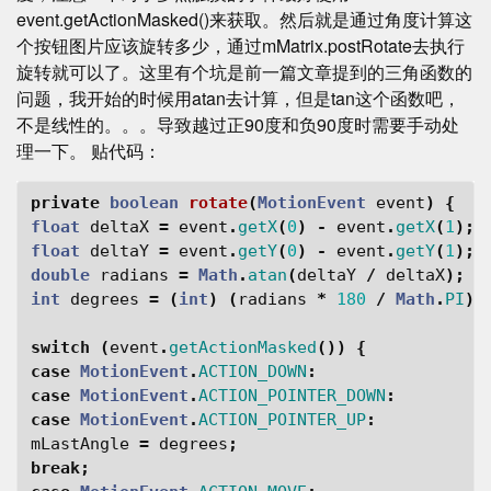
event.getActionMasked()来获取。然后就是通过角度计算这
个按钮图片应该旋转多少，通过mMatrix.postRotate去执行
旋转就可以了。这里有个坑是前一篇文章提到的三角函数的
问题，我开始的时候用atan去计算，但是tan这个函数吧，
不是线性的。。。导致越过正90度和负90度时需要手动处
理一下。 贴代码：
private
boolean
rotate
(
MotionEvent
event
)
{
float
deltaX
=
event
.
getX
(
0
)
-
event
.
getX
(
1
);
float
deltaY
=
event
.
getY
(
0
)
-
event
.
getY
(
1
);
double
radians
=
Math
.
atan
(
deltaY
/
deltaX
);
int
degrees
=
(
int
)
(
radians
*
180
/
Math
.
PI
);
switch
(
event
.
getActionMasked
())
{
case
MotionEvent
.
ACTION_DOWN
:
case
MotionEvent
.
ACTION_POINTER_DOWN
:
case
MotionEvent
.
ACTION_POINTER_UP
:
mLastAngle
=
degrees
;
break
;