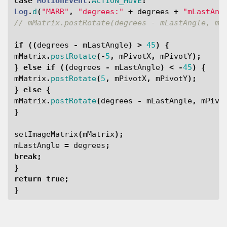
case
MotionEvent
.
ACTION_MOVE
:
Log
.
d
(
"MARR"
,
"degrees:"
+
degrees
+
"mLastAng
// mMatrix.postRotate(degrees - mLastAngle, mP
if
((
degrees
-
mLastAngle
)
>
45
)
{
mMatrix
.
postRotate
(-
5
,
mPivotX
,
mPivotY
);
}
else
if
((
degrees
-
mLastAngle
)
<
-
45
)
{
mMatrix
.
postRotate
(
5
,
mPivotX
,
mPivotY
);
}
else
{
mMatrix
.
postRotate
(
degrees
-
mLastAngle
,
mPivo
}
setImageMatrix
(
mMatrix
);
mLastAngle
=
degrees
;
break
;
}
return
true
;
}