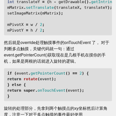
int
translateY
=
(
h
-
getDrawable
().
getIntrins
mMatrix
.
setTranslate
(
translateX
,
translateY
);
setImageMatrix
(
mMatrix
);
mPivotX
=
w
/
2
;
mPivotY
=
h
/
2
;
然后就是override处理触摸事件的onTouchEvent 了， 对于
判断多点触摸，关键代码就一句：通过
event.getPointerCount()获取现在是几根手机在摸你的手
机，如果是两根的话就进入旋转的逻辑。
if
(
event
.
getPointerCount
()
==
2
)
{
return
rotate
(
event
);
}
else
{
return
super
.
onTouchEvent
(
event
);
}
旋转的处理部分，先拿到两个触摸点的xy坐标然后计算角
度，注意一下对于多点触摸的事件最好使用